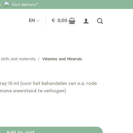
nt
Fast delivery*
EN
€
0,00
 birth and maternity
/
Vitamins and Minerals
ray 15 ml (voor het behandelen van o.a. rode
lgemene weerstand te verhogen)
Add to cart