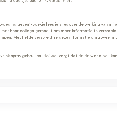
eine deeltjes puur zink. Verder niets.
stvoeding geven’ -boekje lees je alles over de werking van mi
 met haar collega gemaakt om meer informatie te verspreid
pen. Met liefde verspreid ze deze informatie om zoveel mog
yzink spray gebruiken. Heilwol zorgt dat de de wond ook ka