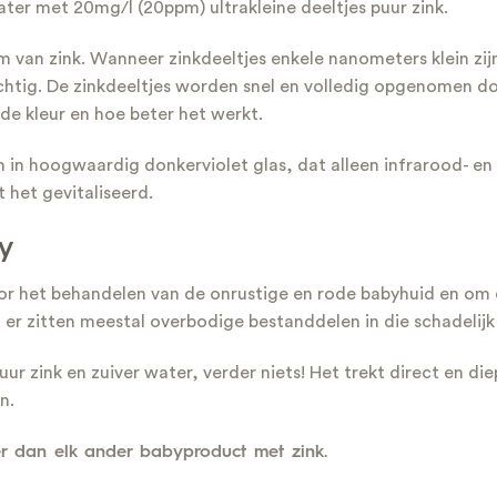
ter met 20mg/l (20ppm) ultrakleine deeltjes puur zink.
m van zink. Wanneer zinkdeeltjes enkele nanometers klein zij
rachtig. De zinkdeeltjes worden snel en volledig opgenomen do
 de kleur en hoe beter het werkt.
in hoogwaardig donkerviolet glas, dat alleen infrarood- en u
 het gevitaliseerd.
y
voor het behandelen van de onrustige en rode babyhuid en o
n er zitten meestal overbodige bestanddelen in die schadelijk
uur zink en zuiver water, verder niets! Het trekt direct en die
n.
er dan elk ander babyproduct met zink.