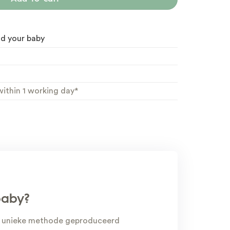
nd your baby
ithin 1 working day*
baby?
gens unieke methode geproduceerd