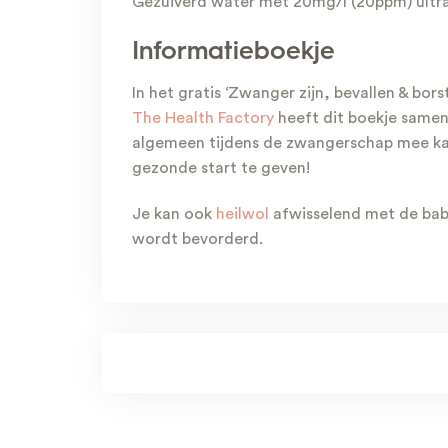
Gezuiverd water met 20mg/l (20ppm) ultrakl
Informatieboekje
In het gratis ‘Zwanger zijn, bevallen & bor
The Health Factory
heeft dit boekje samen
algemeen tijdens de zwangerschap mee kam
gezonde start te geven!
Je kan ook
heilwol
afwisselend met de bab
wordt bevorderd.