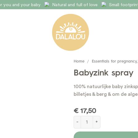
for you and your baby
Natural and full of love
Small footpri
Home
/
Essentials for pregnancy,
Babyzink spray
100% natuurlijke baby zinksp
billetjes & berg & om de a
€
17,50
Babyzink spray quantity